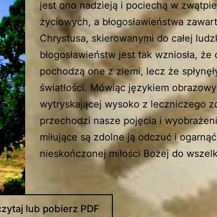
jest ono nadzieją i pociechą w zwątpi
życiowych, a błogosławieństwa zawar
Chrystusa, skierowanymi do całej ludz
błogosławieństw jest tak wzniosła, że 
pochodzą one z ziemi, lecz że spłynęł
światłości. Mówiąc językiem obrazo
wytryskającej wysoko z leczniczego z
przechodzi nasze pojęcia i wyobrażen
miłujące są zdolne ją odczuć i ogarną
nieskończonej miłości Bożej do wszel
zytaj lub pobierz PDF