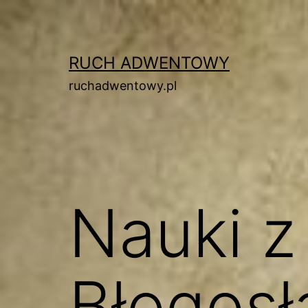
Przejdź
do
treści
RUCH ADWENTOWY
ruchadwentowy.pl
Nauki z
Błogosł