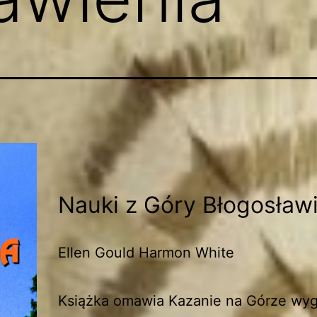
Nauki z Góry Błogosław
Ellen Gould Harmon White
Książka omawia Kazanie na Górze wyg