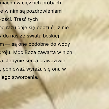
eniach i w ciężkich próbach
te w nim są pozdrowieniami
kości. Treść tych
od razu daje się odczuć, iż nie
y do nas ze świata boskiej
wym — są one podobne do wody
droju. Moc Boża zawarta w nich
ia. Jedynie serca prawdziwie
ć, ponieważ wyraża się ona w
kiego stworzenia.