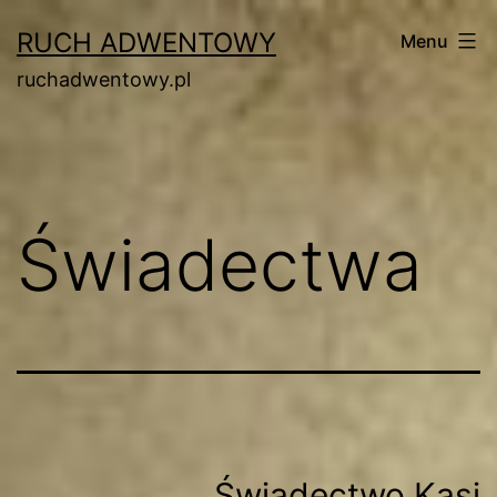
Przejdź
RUCH ADWENTOWY
Menu
do
ruchadwentowy.pl
treści
Świadectwa
Świadectwo Kasi