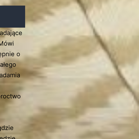
iadające
 Mówi
ępnie o
małego
iadamia
oroctwo
gdzie
będzie