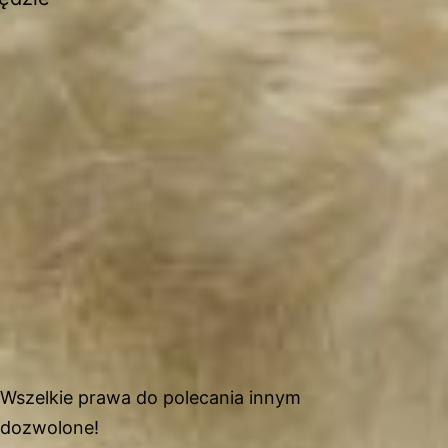
Wszelkie prawa do polecania innym
dozwolone!