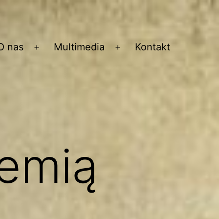
O nas
Multimedia
Kontakt
Rozwiń
Rozwiń
menu
menu
iemią