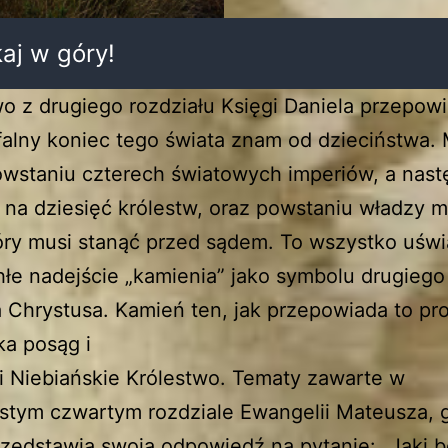
aj w góry!
o z drugiego rozdziału Księgi Daniela przepow
falny koniec tego świata znam od dzieciństwa.
wstaniu czterech światowych imperiów, a nast
 na dziesięć królestw, oraz powstaniu władzy 
óry musi stanąć przed sądem. To wszystko uśw
łe nadejście „kamienia” jako symbolu drugiego
a Chrystusa. Kamień ten, jak przepowiada to pr
ka posąg i
 Niebiańskie Królestwo. Tematy zawarte w
stym czwartym rozdziale Ewangelii Mateusza, 
zedstawia swoją odpowiedź na pytanie: „Jaki 