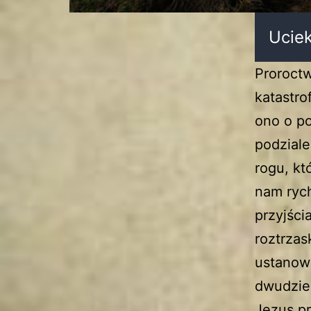
Uciek
Proroctw
katastro
ono o po
podziale
rogu, kt
nam rych
przyjści
roztrzas
ustanowi
dwudzie
Jezus pr