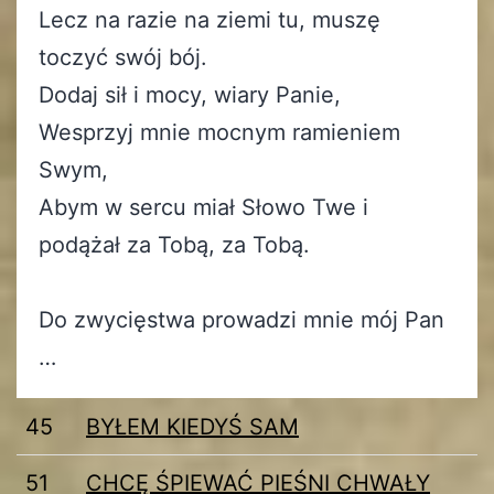
Lecz na razie na ziemi tu, muszę
toczyć swój bój.
Dodaj sił i mocy, wiary Panie,
Wesprzyj mnie mocnym ramieniem
Swym,
Abym w sercu miał Słowo Twe i
podążał za Tobą, za Tobą.
Do zwycięstwa prowadzi mnie mój Pan
…
45
BYŁEM KIEDYŚ SAM
51
CHCĘ ŚPIEWAĆ PIEŚNI CHWAŁY