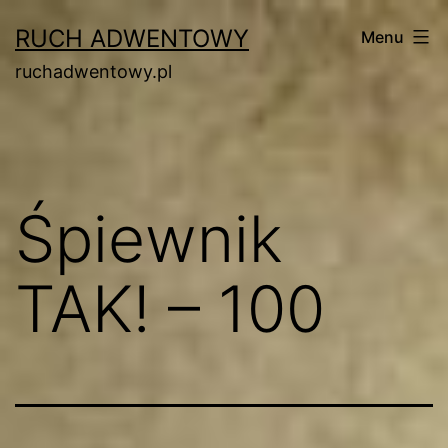
Przejdź
RUCH ADWENTOWY
Menu
do
ruchadwentowy.pl
treści
Śpiewnik
TAK! – 100